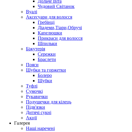
Дольче Віта
Чудовий Світанок
Вуалі
Аксесуари для волосся
Гребінці
Діадеми,Тіари,Обручі
Капелюшки
Прикраси для волосся
Шпильки
Біжутерія
Cережки
Браслети
Пояси
Шубки та горжетки
Болеро
Шубки
Туфлі
Сумочкі
Рукавички
Подушечки для кілець
Підв'язки
Дитячі сукні
Акції
Галерея
Наші наречені