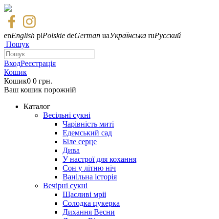
en
English
pl
Polskie
de
German
ua
Українська
ru
Русский
Пошук
Вход
Реєстрація
Кошик
Кошик
0
0 грн.
Ваш кошик порожній
Каталог
Весільні сукні
Чарівність миті
Едемський сад
Біле серце
Дива
У настрої для кохання
Сон у літню ніч
Ванільна історія
Вечірні сукні
Щасливі мріі
Солодка цукерка
Дихання Весни