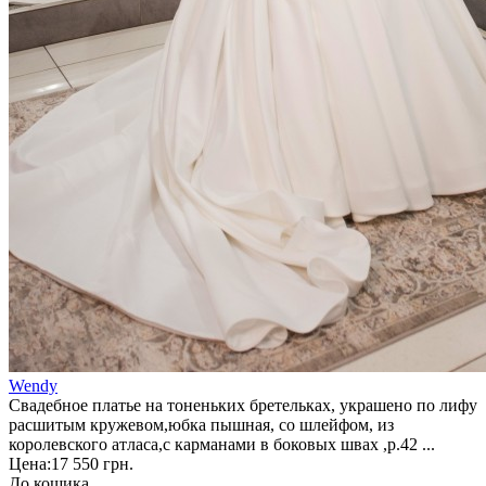
Wendy
Свадебное платье на тоненьких бретельках, украшено по лифу
расшитым кружевом,юбка пышная, со шлейфом, из
королевского атласа,с карманами в боковых швах ,р.42 ...
Цена:
17 550 грн.
До кошика