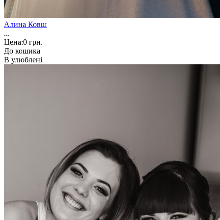
Алина Ковш
...
Цена:
0 грн.
До кошика
В улюблені