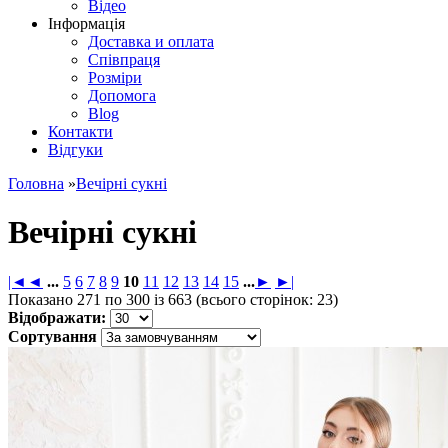
Відео
Інформація
Доставка и оплата
Співпраця
Розміри
Допомога
Blog
Контакти
Відгуки
Головна
»
Вечірні сукні
Вечірні сукні
|◄
◄
...
5
6
7
8
9
10
11
12
13
14
15
...
►
►|
Показано 271 по 300 із 663 (всього сторінок: 23)
Відображати:
Сортування