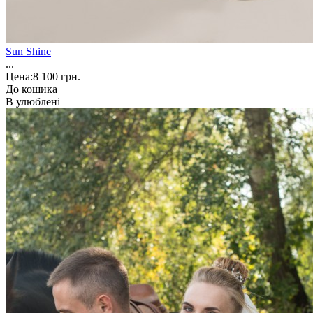
Sun Shine
...
Цена:
8 100 грн.
До кошика
В улюблені