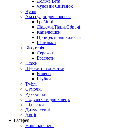
Дольче Віта
Чудовий Світанок
Вуалі
Аксесуари для волосся
Гребінці
Діадеми,Тіари,Обручі
Капелюшки
Прикраси для волосся
Шпильки
Біжутерія
Cережки
Браслети
Пояси
Шубки та горжетки
Болеро
Шубки
Туфлі
Сумочкі
Рукавички
Подушечки для кілець
Підв'язки
Дитячі сукні
Акції
Галерея
Наші наречені