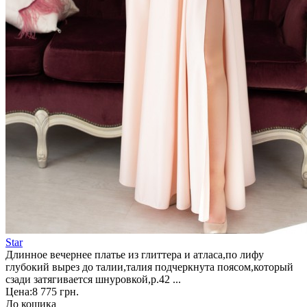
Star
Длинное вечернее платье из глиттера и атласа,по лифу
глубокий вырез до талии,талия подчеркнута поясом,который
сзади затягивается шнуровкой,р.42 ...
Цена:
8 775 грн.
До кошика