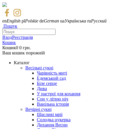
en
English
pl
Polskie
de
German
ua
Українська
ru
Русский
Пошук
Вход
Реєстрація
Кошик
Кошик
0
0 грн.
Ваш кошик порожній
Каталог
Весільні сукні
Чарівність миті
Едемський сад
Біле серце
Дива
У настрої для кохання
Сон у літню ніч
Ванільна історія
Вечірні сукні
Щасливі мріі
Солодка цукерка
Дихання Весни