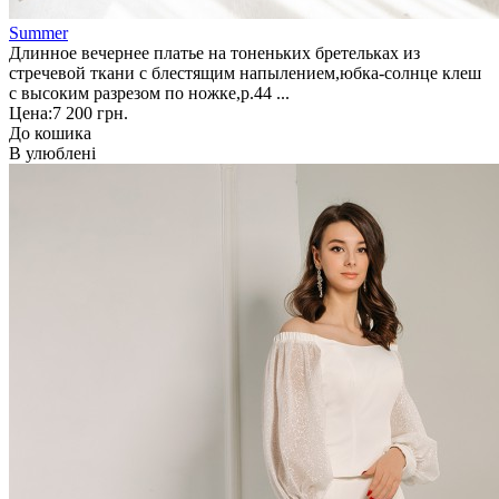
Summer
Длинное вечернее платье на тоненьких бретельках из
стречевой ткани с блестящим напылением,юбка-солнце клеш
с высоким разрезом по ножке,р.44 ...
Цена:
7 200 грн.
До кошика
В улюблені