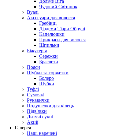
Дольче Віта
Чудовий Світанок
Вуалі
Аксесуари для волосся
Гребінці
Діадеми,Тіари,Обручі
Капелюшки
Прикраси для волосся
Шпильки
Біжутерія
Cережки
Браслети
Пояси
Шубки та горжетки
Болеро
Шубки
Туфлі
Сумочкі
Рукавички
Подушечки для кілець
Підв'язки
Дитячі сукні
Акції
Галерея
Наші наречені