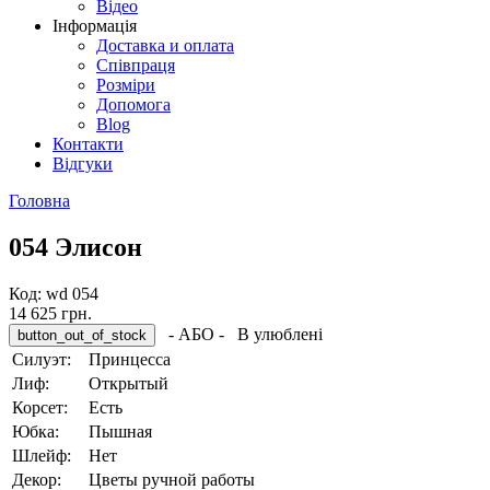
Відео
Інформація
Доставка и оплата
Співпраця
Розміри
Допомога
Blog
Контакти
Відгуки
Головна
054 Элисон
Код:
wd 054
14 625 грн.
- АБО -
В улюблені
Силуэт:
Принцесса
Лиф:
Oткрытый
Корсет:
Eсть
Юбка:
Пышная
Шлейф:
Hет
Декор:
Цветы ручной работы