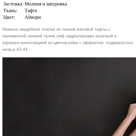
Застежка:
Молния и шнуровка
Ткань:
Тафта
Цвет:
Aйвори
Нежное свадебное платье из тонкой матовой тафты,с
заниженной линией талии,лиф задрапирован косичкой и
украшен композицией из цветов,юбка с эффектом подвернутого
низа,р.42-44