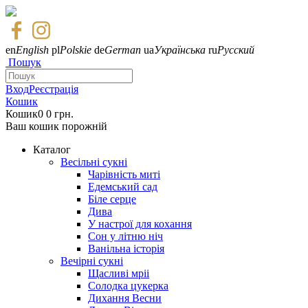
en
English
pl
Polskie
de
German
ua
Українська
ru
Русский
Пошук
Вход
Реєстрація
Кошик
Кошик
0
0 грн.
Ваш кошик порожній
Каталог
Весільні сукні
Чарівність миті
Едемський сад
Біле серце
Дива
У настрої для кохання
Сон у літню ніч
Ванільна історія
Вечірні сукні
Щасливі мріі
Солодка цукерка
Дихання Весни