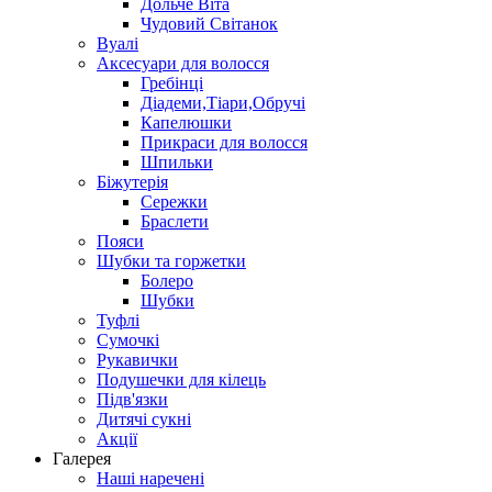
Дольче Віта
Чудовий Світанок
Вуалі
Аксесуари для волосся
Гребінці
Діадеми,Тіари,Обручі
Капелюшки
Прикраси для волосся
Шпильки
Біжутерія
Cережки
Браслети
Пояси
Шубки та горжетки
Болеро
Шубки
Туфлі
Сумочкі
Рукавички
Подушечки для кілець
Підв'язки
Дитячі сукні
Акції
Галерея
Наші наречені