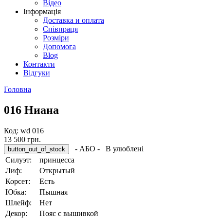
Відео
Інформація
Доставка и оплата
Співпраця
Розміри
Допомога
Blog
Контакти
Відгуки
Головна
016 Ниана
Код:
wd 016
13 500 грн.
- АБО -
В улюблені
Силуэт:
принцесса
Лиф:
Oткрытый
Корсет:
Eсть
Юбка:
Пышная
Шлейф:
Hет
Декор:
Пояс c вышивкой