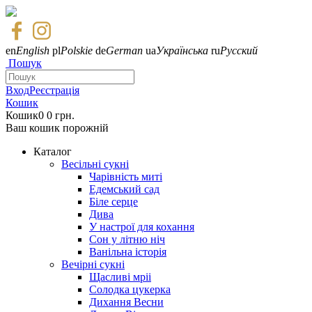
en
English
pl
Polskie
de
German
ua
Українська
ru
Русский
Пошук
Вход
Реєстрація
Кошик
Кошик
0
0 грн.
Ваш кошик порожній
Каталог
Весільні сукні
Чарівність миті
Едемський сад
Біле серце
Дива
У настрої для кохання
Сон у літню ніч
Ванільна історія
Вечірні сукні
Щасливі мріі
Солодка цукерка
Дихання Весни