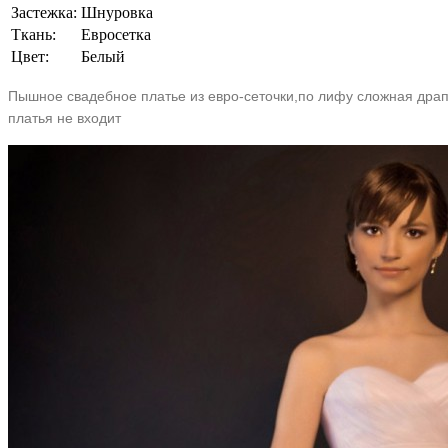
Застежка:
Шнуровка
Ткань:
Евросетка
Цвет:
Белый
Пышное свадебное платье из евро-сеточки,по лифу сложная драп
платья не входит