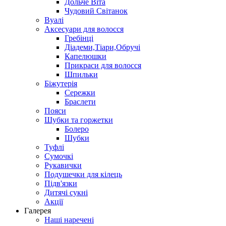
Дольче Віта
Чудовий Світанок
Вуалі
Аксесуари для волосся
Гребінці
Діадеми,Тіари,Обручі
Капелюшки
Прикраси для волосся
Шпильки
Біжутерія
Cережки
Браслети
Пояси
Шубки та горжетки
Болеро
Шубки
Туфлі
Сумочкі
Рукавички
Подушечки для кілець
Підв'язки
Дитячі сукні
Акції
Галерея
Наші наречені