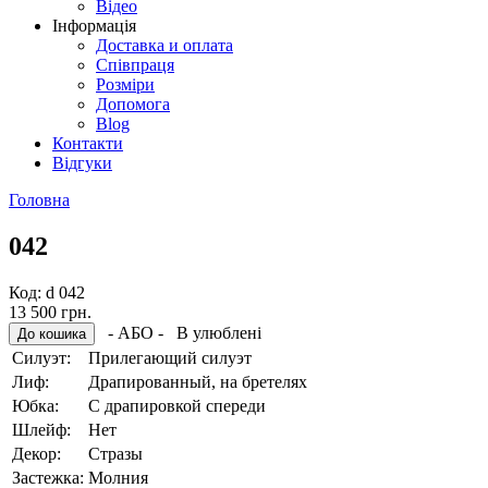
Відео
Інформація
Доставка и оплата
Співпраця
Розміри
Допомога
Blog
Контакти
Відгуки
Головна
042
Код:
d 042
13 500 грн.
- АБО -
В улюблені
Силуэт:
Прилегающий силуэт
Лиф:
Драпированный, на бретелях
Юбка:
С драпировкой спереди
Шлейф:
Hет
Декор:
Стразы
Застежка:
Mолния