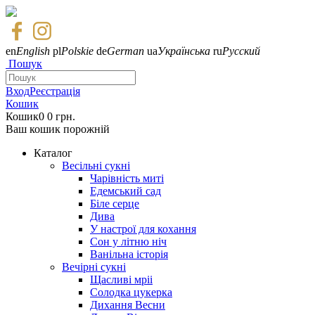
en
English
pl
Polskie
de
German
ua
Українська
ru
Русский
Пошук
Вход
Реєстрація
Кошик
Кошик
0
0 грн.
Ваш кошик порожній
Каталог
Весільні сукні
Чарівність миті
Едемський сад
Біле серце
Дива
У настрої для кохання
Сон у літню ніч
Ванільна історія
Вечірні сукні
Щасливі мріі
Солодка цукерка
Дихання Весни