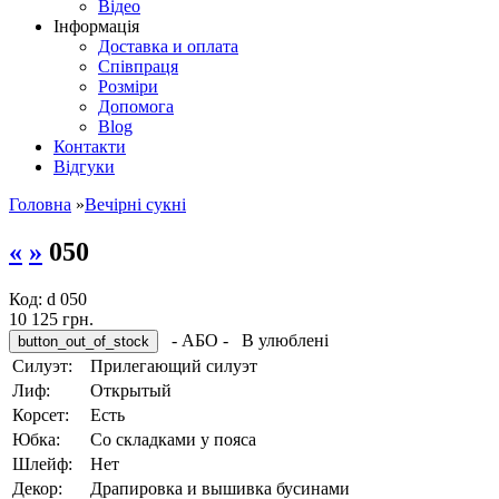
Відео
Інформація
Доставка и оплата
Співпраця
Розміри
Допомога
Blog
Контакти
Відгуки
Головна
»
Вечірні сукні
«
»
050
Код:
d 050
10 125 грн.
- АБО -
В улюблені
Силуэт:
Прилегающий силуэт
Лиф:
Oткрытый
Корсет:
Eсть
Юбка:
Со складками у пояса
Шлейф:
Hет
Декор:
Драпировка и вышивка бусинами