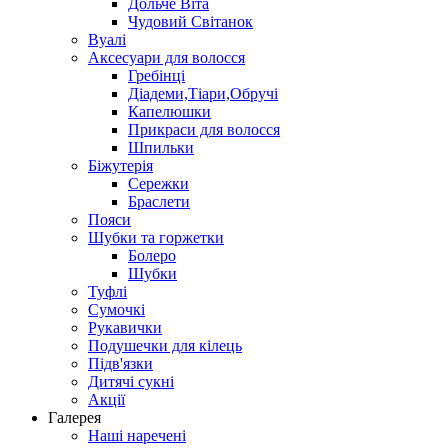
Дольче Віта
Чудовий Світанок
Вуалі
Аксесуари для волосся
Гребінці
Діадеми,Тіари,Обручі
Капелюшки
Прикраси для волосся
Шпильки
Біжутерія
Cережки
Браслети
Пояси
Шубки та горжетки
Болеро
Шубки
Туфлі
Сумочкі
Рукавички
Подушечки для кілець
Підв'язки
Дитячі сукні
Акції
Галерея
Наші наречені