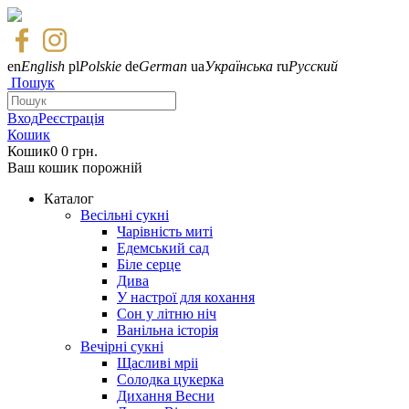
en
English
pl
Polskie
de
German
ua
Українська
ru
Русский
Пошук
Вход
Реєстрація
Кошик
Кошик
0
0 грн.
Ваш кошик порожній
Каталог
Весільні сукні
Чарівність миті
Едемський сад
Біле серце
Дива
У настрої для кохання
Сон у літню ніч
Ванільна історія
Вечірні сукні
Щасливі мріі
Солодка цукерка
Дихання Весни