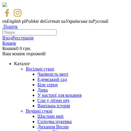
en
English
pl
Polskie
de
German
ua
Українська
ru
Русский
Пошук
Вход
Реєстрація
Кошик
Кошик
0
0 грн.
Ваш кошик порожній
Каталог
Весільні сукні
Чарівність миті
Едемський сад
Біле серце
Дива
У настрої для кохання
Сон у літню ніч
Ванільна історія
Вечірні сукні
Щасливі мріі
Солодка цукерка
Дихання Весни