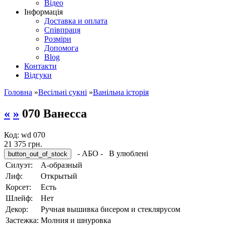
Відео
Інформація
Доставка и оплата
Співпраця
Розміри
Допомога
Blog
Контакти
Відгуки
Головна
»
Весільні сукні
»
Ванільна історія
«
»
070 Ванесса
Код:
wd 070
21 375 грн.
- АБО -
В улюблені
Силуэт:
А-образный
Лиф:
Oткрытый
Корсет:
Eсть
Шлейф:
Hет
Декор:
Pучная вышивка бисером и стеклярусом
Застежка:
Молния и шнуровка