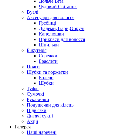
Дольче Віта
Чудовий Світанок
Вуалі
Аксесуари для волосся
Гребінці
Діадеми,Тіари,Обручі
Капелюшки
Прикраси для волосся
Шпильки
Біжутерія
Cережки
Браслети
Пояси
Шубки та горжетки
Болеро
Шубки
Туфлі
Сумочкі
Рукавички
Подушечки для кілець
Підв'язки
Дитячі сукні
Акції
Галерея
Наші наречені