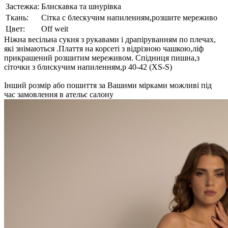
Застежка:
Блискавка та шнурівка
Ткань:
Сітка с блескучим напиленням,розшите мереживо
Цвет:
Off weit
Ніжна весільна сукня з рукавами і драпіруванням по плечах,
які знімаються .Плаття на корсеті з відрізною чашкою,ліф
прикрашений розшитим мереживом. Спідниця пишна,з
сіточки з блискучим напиленням,р 40-42 (XS-S)
Інший розмір або пошиття за Вашими мірками можливі під
час замовлення в ательє салону