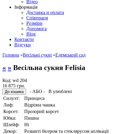
Відео
Інформація
Доставка и оплата
Співпраця
Розміри
Допомога
Blog
Контакти
Відгуки
Головна
»
Весільні сукні
»
Едемський сад
«
»
Весільна сукня Felisia
Код:
wd 204
16 875 грн.
- АБО -
В улюблені
Силуэт:
Принцеса
Лиф:
Відрізна чашка
Корсет:
Прозорий корсет
Юбка:
Пишна
Шлейф:
Ні
Декор:
Розшиті бісером та стеклярусом аплікації