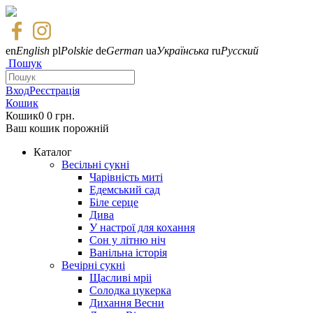
en
English
pl
Polskie
de
German
ua
Українська
ru
Русский
Пошук
Вход
Реєстрація
Кошик
Кошик
0
0 грн.
Ваш кошик порожній
Каталог
Весільні сукні
Чарівність миті
Едемський сад
Біле серце
Дива
У настрої для кохання
Сон у літню ніч
Ванільна історія
Вечірні сукні
Щасливі мріі
Солодка цукерка
Дихання Весни