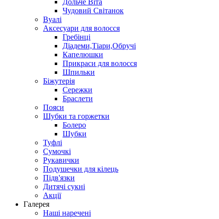
Дольче Віта
Чудовий Світанок
Вуалі
Аксесуари для волосся
Гребінці
Діадеми,Тіари,Обручі
Капелюшки
Прикраси для волосся
Шпильки
Біжутерія
Cережки
Браслети
Пояси
Шубки та горжетки
Болеро
Шубки
Туфлі
Сумочкі
Рукавички
Подушечки для кілець
Підв'язки
Дитячі сукні
Акції
Галерея
Наші наречені