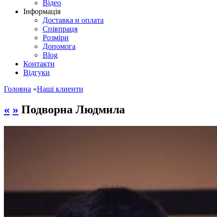
Відео
Інформація
Доставка и оплата
Співпраця
Розміри
Допомога
Blog
Контакти
Відгуки
Головна
»
Наші клиенти
«
»
Подворна Людмила