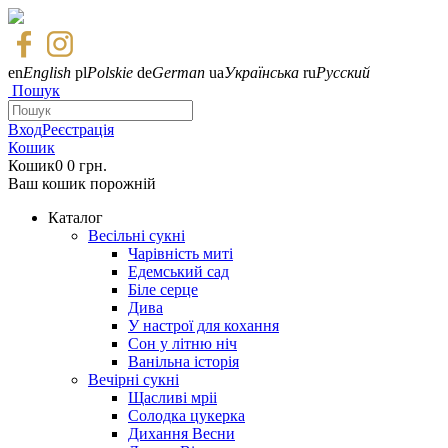
en
English
pl
Polskie
de
German
ua
Українська
ru
Русский
Пошук
Вход
Реєстрація
Кошик
Кошик
0
0 грн.
Ваш кошик порожній
Каталог
Весільні сукні
Чарівність миті
Едемський сад
Біле серце
Дива
У настрої для кохання
Сон у літню ніч
Ванільна історія
Вечірні сукні
Щасливі мріі
Солодка цукерка
Дихання Весни