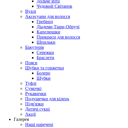
Дольче Віта
Чудовий Світанок
Вуалі
Аксесуари для волосся
Гребінці
Діадеми,Тіари,Обручі
Капелюшки
Прикраси для волосся
Шпильки
Біжутерія
Cережки
Браслети
Пояси
Шубки та горжетки
Болеро
Шубки
Туфлі
Сумочкі
Рукавички
Подушечки для кілець
Підв'язки
Дитячі сукні
Акції
Галерея
Наші наречені