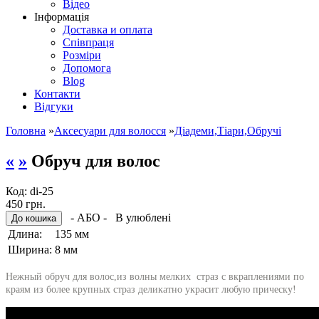
Відео
Інформація
Доставка и оплата
Співпраця
Розміри
Допомога
Blog
Контакти
Відгуки
Головна
»
Аксесуари для волосся
»
Діадеми,Тіари,Обручі
«
»
Обруч для волос
Код:
di-25
450 грн.
- АБО -
В улюблені
Длина:
135 мм
Ширина:
8 мм
Нежный обруч для волос,из волны мелких страз с вкраплениями по
краям из более крупных страз деликатно украсит любую прическу!