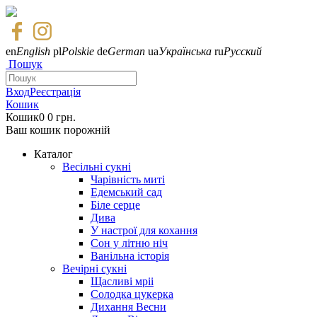
en
English
pl
Polskie
de
German
ua
Українська
ru
Русский
Пошук
Вход
Реєстрація
Кошик
Кошик
0
0 грн.
Ваш кошик порожній
Каталог
Весільні сукні
Чарівність миті
Едемський сад
Біле серце
Дива
У настрої для кохання
Сон у літню ніч
Ванільна історія
Вечірні сукні
Щасливі мріі
Солодка цукерка
Дихання Весни