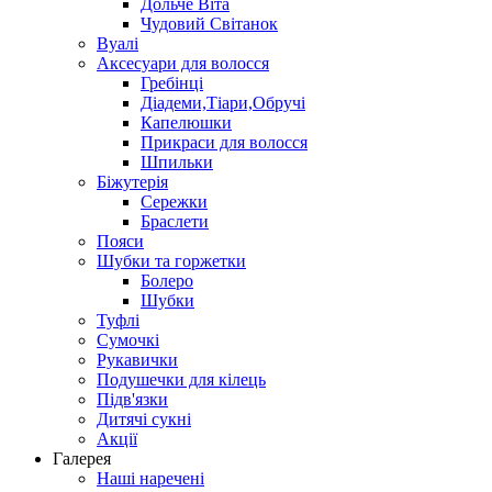
Дольче Віта
Чудовий Світанок
Вуалі
Аксесуари для волосся
Гребінці
Діадеми,Тіари,Обручі
Капелюшки
Прикраси для волосся
Шпильки
Біжутерія
Cережки
Браслети
Пояси
Шубки та горжетки
Болеро
Шубки
Туфлі
Сумочкі
Рукавички
Подушечки для кілець
Підв'язки
Дитячі сукні
Акції
Галерея
Наші наречені