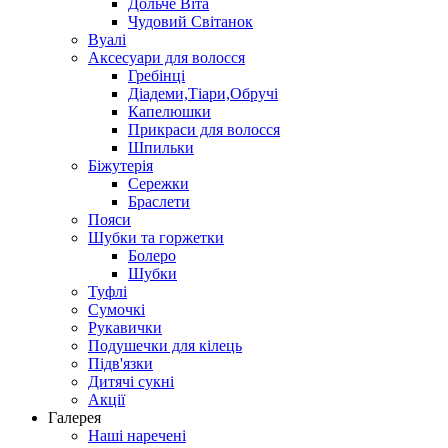
Дольче Віта
Чудовий Світанок
Вуалі
Аксесуари для волосся
Гребінці
Діадеми,Тіари,Обручі
Капелюшки
Прикраси для волосся
Шпильки
Біжутерія
Cережки
Браслети
Пояси
Шубки та горжетки
Болеро
Шубки
Туфлі
Сумочкі
Рукавички
Подушечки для кілець
Підв'язки
Дитячі сукні
Акції
Галерея
Наші наречені