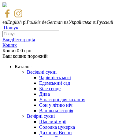
en
English
pl
Polskie
de
German
ua
Українська
ru
Русский
Пошук
Вход
Реєстрація
Кошик
Кошик
0
0 грн.
Ваш кошик порожній
Каталог
Весільні сукні
Чарівність миті
Едемський сад
Біле серце
Дива
У настрої для кохання
Сон у літню ніч
Ванільна історія
Вечірні сукні
Щасливі мріі
Солодка цукерка
Дихання Весни