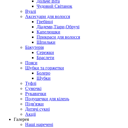
Дольче Віта
Чудовий Світанок
Вуалі
Аксесуари для волосся
Гребінці
Діадеми,Тіари,Обручі
Капелюшки
Прикраси для волосся
Шпильки
Біжутерія
Cережки
Браслети
Пояси
Шубки та горжетки
Болеро
Шубки
Туфлі
Сумочкі
Рукавички
Подушечки для кілець
Підв'язки
Дитячі сукні
Акції
Галерея
Наші наречені