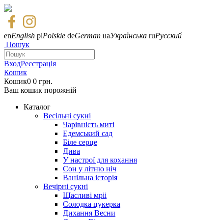
en
English
pl
Polskie
de
German
ua
Українська
ru
Русский
Пошук
Вход
Реєстрація
Кошик
Кошик
0
0 грн.
Ваш кошик порожній
Каталог
Весільні сукні
Чарівність миті
Едемський сад
Біле серце
Дива
У настрої для кохання
Сон у літню ніч
Ванільна історія
Вечірні сукні
Щасливі мріі
Солодка цукерка
Дихання Весни