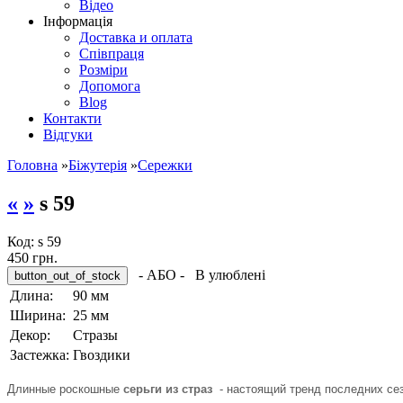
Відео
Інформація
Доставка и оплата
Співпраця
Розміри
Допомога
Blog
Контакти
Відгуки
Головна
»
Біжутерія
»
Cережки
«
»
s 59
Код:
s 59
450 грн.
- АБО -
В улюблені
Длина:
90 мм
Ширина:
25 мм
Декор:
Стразы
Застежка:
Гвоздики
Длинные роскошные
серьги из страз
- настоящий тренд последних сез