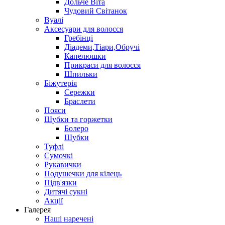
Дольче Віта
Чудовий Світанок
Вуалі
Аксесуари для волосся
Гребінці
Діадеми,Тіари,Обручі
Капелюшки
Прикраси для волосся
Шпильки
Біжутерія
Cережки
Браслети
Пояси
Шубки та горжетки
Болеро
Шубки
Туфлі
Сумочкі
Рукавички
Подушечки для кілець
Підв'язки
Дитячі сукні
Акції
Галерея
Наші наречені