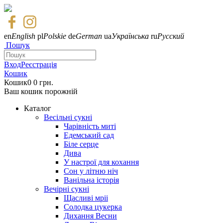
en
English
pl
Polskie
de
German
ua
Українська
ru
Русский
Пошук
Вход
Реєстрація
Кошик
Кошик
0
0 грн.
Ваш кошик порожній
Каталог
Весільні сукні
Чарівність миті
Едемський сад
Біле серце
Дива
У настрої для кохання
Сон у літню ніч
Ванільна історія
Вечірні сукні
Щасливі мріі
Солодка цукерка
Дихання Весни