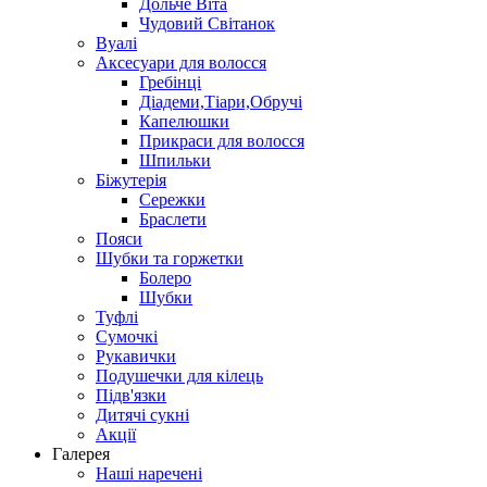
Дольче Віта
Чудовий Світанок
Вуалі
Аксесуари для волосся
Гребінці
Діадеми,Тіари,Обручі
Капелюшки
Прикраси для волосся
Шпильки
Біжутерія
Cережки
Браслети
Пояси
Шубки та горжетки
Болеро
Шубки
Туфлі
Сумочкі
Рукавички
Подушечки для кілець
Підв'язки
Дитячі сукні
Акції
Галерея
Наші наречені