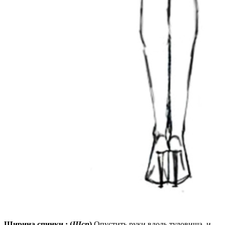
Ширина спинки : (
Шсп
)
Опустить руки вдоль туловища, и