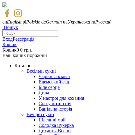
en
English
pl
Polskie
de
German
ua
Українська
ru
Русский
Пошук
Вход
Реєстрація
Кошик
Кошик
0
0 грн.
Ваш кошик порожній
Каталог
Весільні сукні
Чарівність миті
Едемський сад
Біле серце
Дива
У настрої для кохання
Сон у літню ніч
Ванільна історія
Вечірні сукні
Щасливі мріі
Солодка цукерка
Дихання Весни