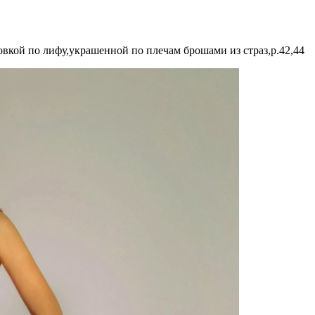
овкой по лифу,украшенной по плечам брошами из страз,р.42,44