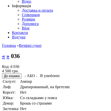
Відео
Інформація
Доставка и оплата
Співпраця
Розміри
Допомога
Blog
Контакти
Відгуки
Головна
»
Вечірні сукні
«
»
036
Код:
d 036
4 500 грн.
- АБО -
В улюблені
Силуэт:
Ампир
Лиф:
Драпированный, на бретелях
Корсет:
Hет
Юбка:
Со складками у пояса
Декор:
Брошь со стразами
Застежка:
Нет