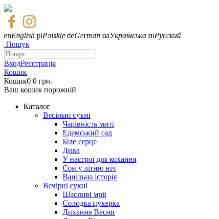
en
English
pl
Polskie
de
German
ua
Українська
ru
Русский
Пошук
Вход
Реєстрація
Кошик
Кошик
0
0 грн.
Ваш кошик порожній
Каталог
Весільні сукні
Чарівність миті
Едемський сад
Біле серце
Дива
У настрої для кохання
Сон у літню ніч
Ванільна історія
Вечірні сукні
Щасливі мріі
Солодка цукерка
Дихання Весни