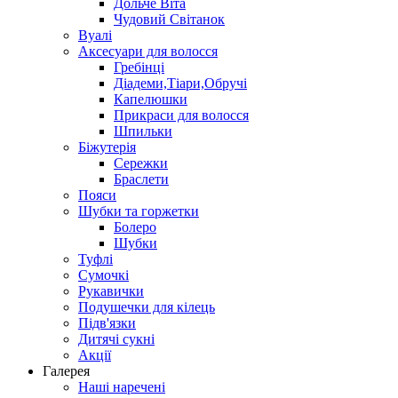
Дольче Віта
Чудовий Світанок
Вуалі
Аксесуари для волосся
Гребінці
Діадеми,Тіари,Обручі
Капелюшки
Прикраси для волосся
Шпильки
Біжутерія
Cережки
Браслети
Пояси
Шубки та горжетки
Болеро
Шубки
Туфлі
Сумочкі
Рукавички
Подушечки для кілець
Підв'язки
Дитячі сукні
Акції
Галерея
Наші наречені